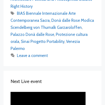
Right History
Tags
BIAS Biennale Internazionale Arte
Contemporanea Sacra
,
Donà dalle Rose Modìca
Scendelberg von Thurnalk Garzaroloffen
,
Palazzo Donà dalle Rose
,
Protezione cultura
orala
,
Sinai Progetto Portability
,
Venezia
Palermo
Leave a comment
Next Live event