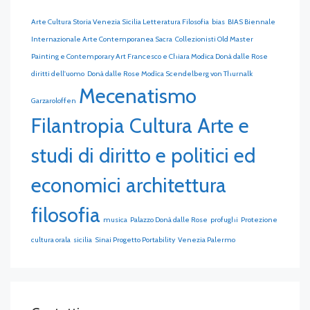
Arte Cultura Storia Venezia Sicilia Letteratura Filosofia
bias
BIAS Biennale
Internazionale Arte Contemporanea Sacra
Collezionisti Old Master
Painting e Contemporary Art Francesco e Chiara Modica Donà dalle Rose
diritti dell'uomo
Donà dalle Rose Modìca Scendelberg von Thurnalk
Mecenatismo
Garzaroloffen
Filantropia Cultura Arte e
studi di diritto e politici ed
economici architettura
filosofia
musica
Palazzo Donà dalle Rose
profughi
Protezione
cultura orala
sicilia
Sinai Progetto Portability
Venezia Palermo