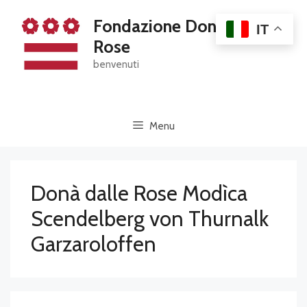
Skip
Fondazione Dona' Dalle
to
IT
content
Rose
benvenuti
Menu
Donà dalle Rose Modìca
Scendelberg von Thurnalk
Garzaroloffen