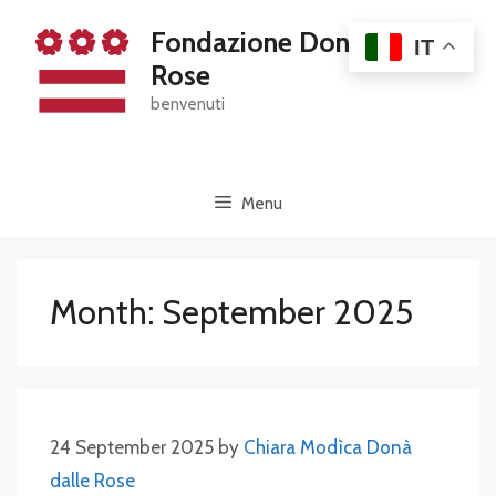
Skip
Fondazione Dona' Dalle
to
IT
content
Rose
benvenuti
Menu
Month:
September 2025
24 September 2025
by
Chiara Modìca Donà
dalle Rose