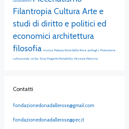
Garzaroloffen
Filantropia Cultura Arte e
studi di diritto e politici ed
economici architettura
filosofia
musica
Palazzo Donà dalle Rose
profughi
Protezione
cultura orala
sicilia
Sinai Progetto Portability
Venezia Palermo
Contatti
fondazionedonadallerose@gmail.com
fondazionedonadallerose@pec.it