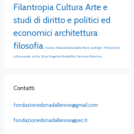
Filantropia Cultura Arte e
studi di diritto e politici ed
economici architettura
filosofia
musica
Palazzo Donà dalle Rose
profughi
Protezione
cultura orala
sicilia
Sinai Progetto Portability
Venezia Palermo
Contatti
fondazionedonadallerose@gmail.com
fondazionedonadallerose@pec.it