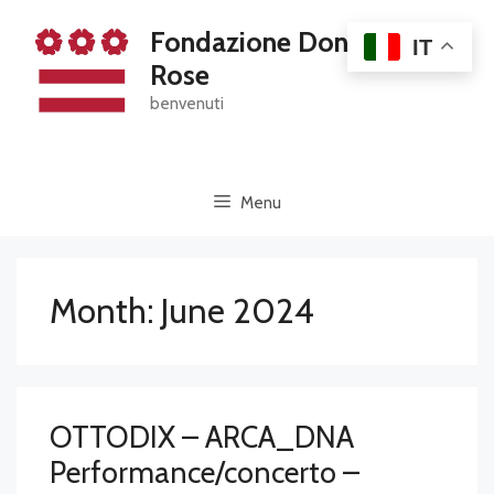
Skip
Fondazione Dona' Dalle
to
IT
content
Rose
benvenuti
Menu
Month:
June 2024
OTTODIX – ARCA_DNA
Performance/concerto –