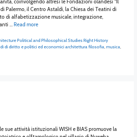
anità, coinvolgendo altresì le Fondazioni olandesi “Il
i Palermo, il Centro Astaldi, la Chiesa dei Teatini di
o di alfabetizzazione musicale, integrazione,
tanti …
Read more
chitecture Political and Philosophical Studies Right History
 di diritto e politici ed economici architettura filosofia
,
musica
,
e sue attività istituzionali WISH e BIAS promuove la
toiatrico e olftamologico nel villagio di Nuweba,