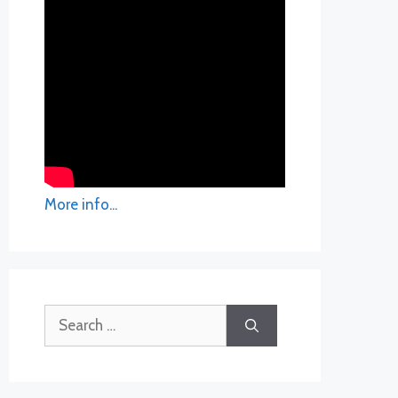
More info...
Search
for: