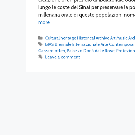
lungo le coste del Sinai per preservare la 
millenaria orale di queste popolazioni noma
more
Categories
Cultural heritage Historical Archive Art Music Ar
Tags
BIAS Biennale Internazionale Arte Contempora
Garzaroloffen
,
Palazzo Donà dalle Rose
,
Protezion
Leave a comment