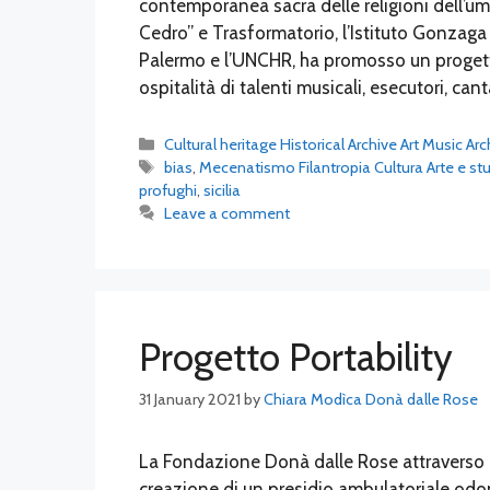
contemporanea sacra delle religioni dell’um
Cedro” e Trasformatorio, l’Istituto Gonzaga d
Palermo e l’UNCHR, ha promosso un progett
ospitalità di talenti musicali, esecutori, can
Categories
Cultural heritage Historical Archive Art Music Ar
Tags
bias
,
Mecenatismo Filantropia Cultura Arte e studi
profughi
,
sicilia
Leave a comment
Progetto Portability
31 January 2021
by
Chiara Modìca Donà dalle Rose
La Fondazione Donà dalle Rose attraverso l
creazione di un presidio ambulatoriale odon