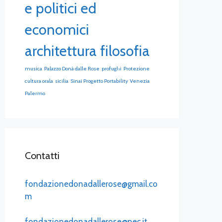
e politici ed
economici
architettura filosofia
musica
Palazzo Donà dalle Rose
profughi
Protezione
cultura orala
sicilia
Sinai Progetto Portability
Venezia
Palermo
Contatti
fondazionedonadallerose@gmail.co
m
fondazionedonadallerose@pec.it