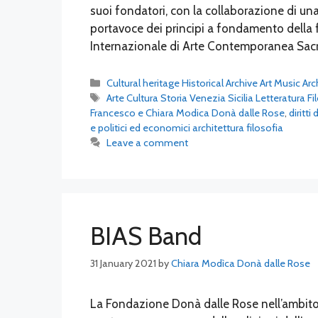
suoi fondatori, con la collaborazione di una 
portavoce dei principi a fondamento della 
Internazionale di Arte Contemporanea Sacr
Categories
Cultural heritage Historical Archive Art Music Ar
Tags
Arte Cultura Storia Venezia Sicilia Letteratura Fi
Francesco e Chiara Modica Donà dalle Rose
,
diritti
e politici ed economici architettura filosofia
Leave a comment
BIAS Band
31 January 2021
by
Chiara Modìca Donà dalle Rose
La Fondazione Donà dalle Rose nell’ambito 