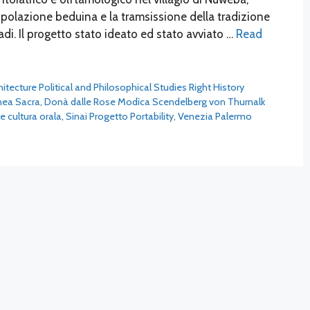
popolazione beduina e la tramsissione della tradizione
di. Il progetto stato ideato ed stato avviato …
Read
chitecture Political and Philosophical Studies Right History
nea Sacra
,
Donà dalle Rose Modìca Scendelberg von Thurnalk
e cultura orala
,
Sinai Progetto Portability
,
Venezia Palermo