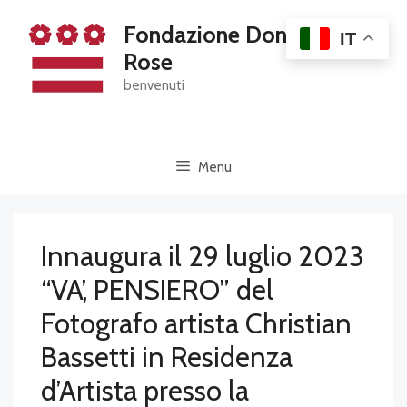
Skip
Fondazione Dona' Dalle
to
IT
content
Rose
benvenuti
Menu
Innaugura il 29 luglio 2023
“VA’, PENSIERO” del
Fotografo artista Christian
Bassetti in Residenza
d’Artista presso la