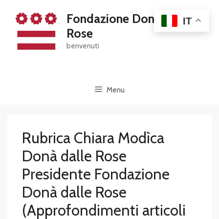
Skip
Fondazione Dona' Dalle
to
IT
content
Rose
benvenuti
Menu
Rubrica Chiara Modìca
Donà dalle Rose
Presidente Fondazione
Donà dalle Rose
(Approfondimenti articoli