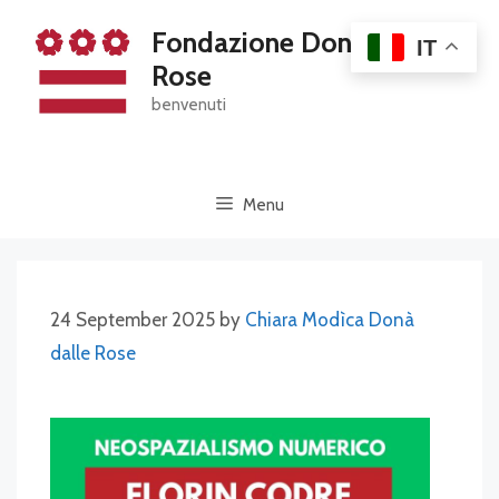
Skip
Fondazione Dona' Dalle
to
IT
content
Rose
benvenuti
Menu
24 September 2025
by
Chiara Modìca Donà
dalle Rose