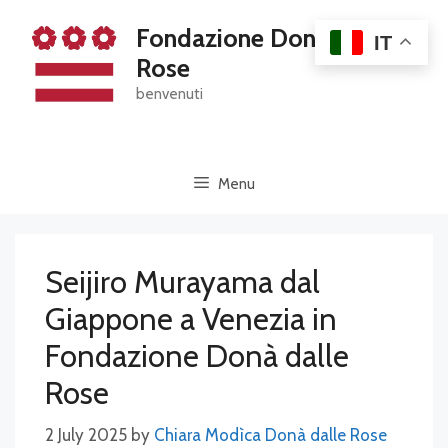
Skip
Fondazione Dona' Dalle
to
IT
content
Rose
benvenuti
Menu
Seijiro Murayama dal
Giappone a Venezia in
Fondazione Donà dalle
Rose
2 July 2025
by
Chiara Modìca Donà dalle Rose